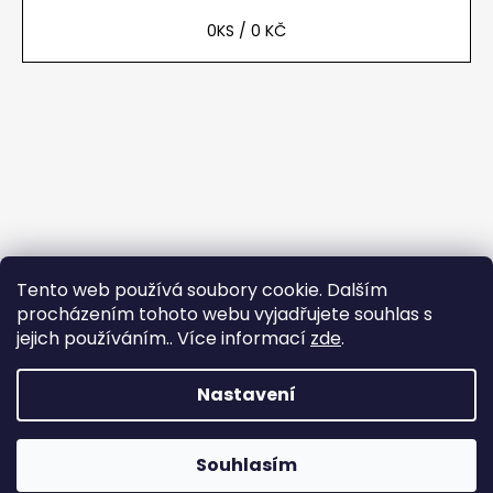
0
KS /
0 KČ
Tento web používá soubory cookie. Dalším
procházením tohoto webu vyjadřujete souhlas s
jejich používáním.. Více informací
zde
.
Nastavení
Vytvořil Shoptet
Copyright 2026
Vinařské brambůrky
. Všechna práva
Souhlasím
vyhrazena.