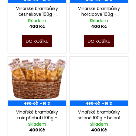
r
ů
a
o
Vinařské brambůrky
Vinařské brambůrky
j
česnekové 100g -
hořčicové 100g -
d
balení 20ks
balení 20ks
Skladem
Skladem
í
u
400 Kč
400 Kč
t
k
?
t
DO KOŠÍKU
DO KOŠÍKU
ů
HLEDAT
480 KČ
–16 %
480 KČ
–16 %
Vinařské brambůrky
Vinařské brambůrky
mix příchutí 100g -
solené 100g - balení
balení 20ks
20ks
Skladem
Skladem
400 Kč
400 Kč